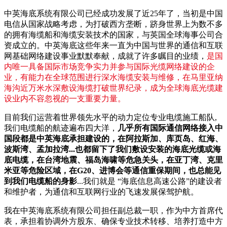
中英海底系统有限公司已经成功发展了近25年了，当初是中国
电信从国家战略考虑，为打破西方垄断，跻身世界上为数不多
的拥有海缆船和海缆安装技术的国家，与英国全球海事公司合
资成立的。中英海底这些年来一直为中国与世界的通信和互联
网基础网络建设事业默默奉献，成就了许多瞩目的业绩，
是国
内唯一具备国际市场竞争实力并参与国际光缆网络建设的企
业，有能力在全球范围进行深水海缆安装与维修，在马里亚纳
海沟近万米水深敷设海缆打破世界纪录，成为全球海底光缆建
设业内不容忽视的一支重要力量。
目前我们运营着世界领先水平的动力定位专业电缆施工船队,
我们电缆船的航迹遍布四大洋，
几乎所有国际通信网络接入中
国段都是中英海底承担建设的，在阿拉斯加、库页岛、红海、
波斯湾、孟加拉湾...也都留下了我们敷设安装的海底光缆或海
底电缆，在台湾地震、福岛海啸等危急关头，在亚丁湾、克里
米亚等危险区域，在G20、进博会等通信重保期间，也总能见
到我们电缆船的身影
...我们就是 “海底信息高速公路”的建设者
和维护者，为通信和互联网行业的飞速发展保驾护航。
我在中英海底系统有限公司担任副总裁一职，作为中方首席代
表，承担着协调外方股东、确保专业技术转移、培养打造中方