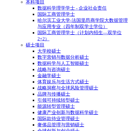
本科项目
数据科学理学学士 - 企业社会责任
国际工商管理学士
哈尔滨工业大学-法国里昂商学院大数据管理
与应用专业（四年制双学士学位）
国际工商管理学士（计划内招生—双学位
2+2）
硕士项目
大学校硕士
数字营销与数据分析硕士
数据科学与人工智能硕士
战略与咨询硕士
金融学硕士
体育娱乐与生活方式硕士
战略洞察与全球风险管理硕士
品牌与传播硕士
引领可持续转型硕士
能源转型管理硕士
健康产业创新与数据科学硕士
国际款待业管理硕士
奢侈品管理与营销硕士
全球创新与创业硕士