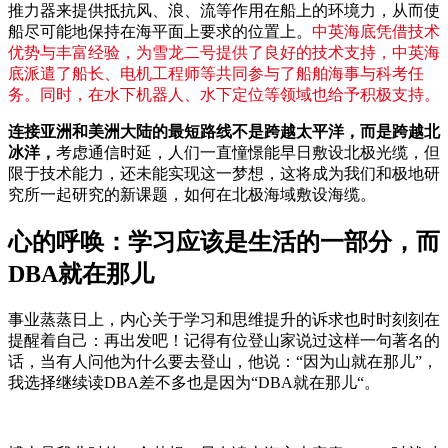
推力器来提供抵抗风、浪、流等作用在船上的环境力，从而使
船尽可能地保持在海平面上要求的位置上。
中英海底凭借技术
优势与丰富经验，为雪龙二号提供了良好的技术支持，中英海
底派遣了船长、电机工程师等共同参与了船舶海事与科考任
务。同时，在水下机器人、水下定位等领域也给予积极支持。
连接亚洲和美洲大陆的最短路线不是跨越太平洋，而是跨越北
冰洋，
考虑通信时延，人们一直憧憬能早日敷设北极光缆，但
限于技术能力，还未能实现这一梦想，这将成为我们和极地研
究所一起研究的新课题，如何在北极海域敷设海缆。
心的呼唤：学习应该是生活的一部分，而
DBA就在那儿
事业蒸蒸日上，内心关于学习和思维提升的诉求也时时刻刻在
提醒着自己：再出发吧！记得有位登山家说过这样一句著名的
话，当有人问他为什么要去登山，他说：“因为山就在那儿”，
我选择继续读DBA差不多也是因为“DBA就在那儿“。