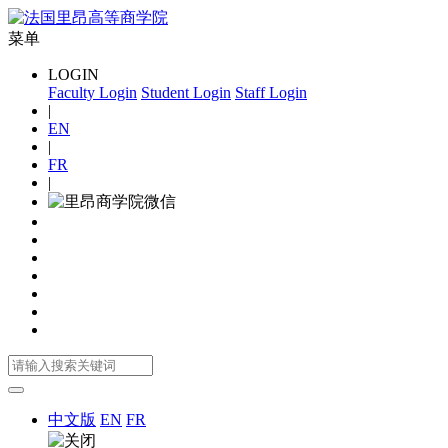
菜单
LOGIN
Faculty Login
Student Login
Staff Login
|
EN
|
FR
|
中文版
EN
FR