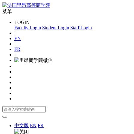
菜单
LOGIN
Faculty Login
Student Login
Staff Login
|
EN
|
FR
|
中文版
EN
FR