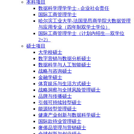
本科项目
数据科学理学学士 - 企业社会责任
国际工商管理学士
哈尔滨工业大学-法国里昂商学院大数据管理
与应用专业（四年制双学士学位）
国际工商管理学士（计划内招生—双学位
2+2）
硕士项目
大学校硕士
数字营销与数据分析硕士
数据科学与人工智能硕士
战略与咨询硕士
金融学硕士
体育娱乐与生活方式硕士
战略洞察与全球风险管理硕士
品牌与传播硕士
引领可持续转型硕士
能源转型管理硕士
健康产业创新与数据科学硕士
国际款待业管理硕士
奢侈品管理与营销硕士
全球创新与创业硕士