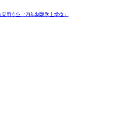
与应用专业（四年制双学士学位）
）