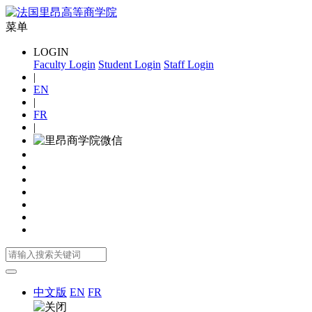
菜单
LOGIN
Faculty Login
Student Login
Staff Login
|
EN
|
FR
|
中文版
EN
FR