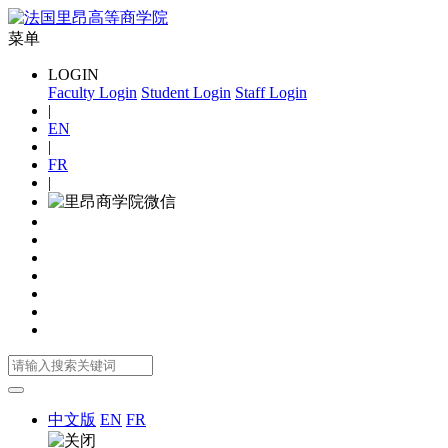
菜单
LOGIN
Faculty Login
Student Login
Staff Login
|
EN
|
FR
|
中文版
EN
FR