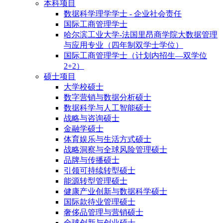
本科项目
数据科学理学学士 - 企业社会责任
国际工商管理学士
哈尔滨工业大学-法国里昂商学院大数据管理
与应用专业（四年制双学士学位）
国际工商管理学士（计划内招生—双学位
2+2）
硕士项目
大学校硕士
数字营销与数据分析硕士
数据科学与人工智能硕士
战略与咨询硕士
金融学硕士
体育娱乐与生活方式硕士
战略洞察与全球风险管理硕士
品牌与传播硕士
引领可持续转型硕士
能源转型管理硕士
健康产业创新与数据科学硕士
国际款待业管理硕士
奢侈品管理与营销硕士
全球创新与创业硕士