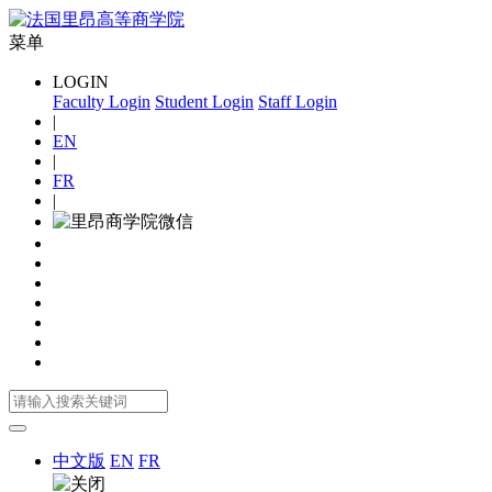
菜单
LOGIN
Faculty Login
Student Login
Staff Login
|
EN
|
FR
|
中文版
EN
FR