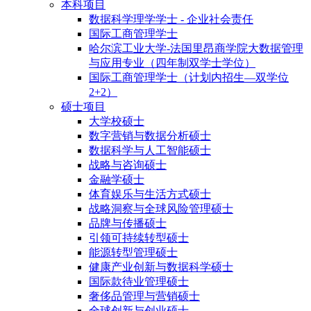
本科项目
数据科学理学学士 - 企业社会责任
国际工商管理学士
哈尔滨工业大学-法国里昂商学院大数据管理
与应用专业（四年制双学士学位）
国际工商管理学士（计划内招生—双学位
2+2）
硕士项目
大学校硕士
数字营销与数据分析硕士
数据科学与人工智能硕士
战略与咨询硕士
金融学硕士
体育娱乐与生活方式硕士
战略洞察与全球风险管理硕士
品牌与传播硕士
引领可持续转型硕士
能源转型管理硕士
健康产业创新与数据科学硕士
国际款待业管理硕士
奢侈品管理与营销硕士
全球创新与创业硕士