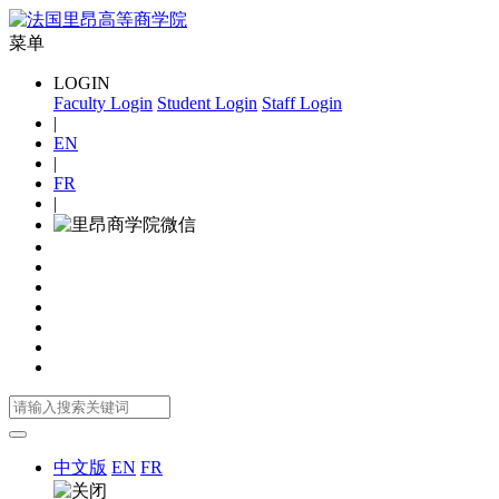
菜单
LOGIN
Faculty Login
Student Login
Staff Login
|
EN
|
FR
|
中文版
EN
FR