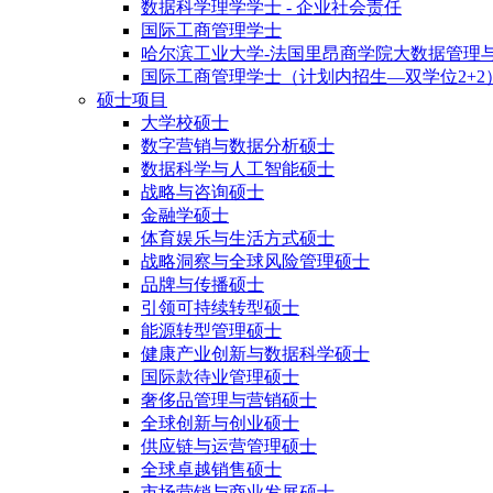
数据科学理学学士 - 企业社会责任
国际工商管理学士
哈尔滨工业大学-法国里昂商学院大数据管理
国际工商管理学士（计划内招生—双学位2+2
硕士项目
大学校硕士
数字营销与数据分析硕士
数据科学与人工智能硕士
战略与咨询硕士
金融学硕士
体育娱乐与生活方式硕士
战略洞察与全球风险管理硕士
品牌与传播硕士
引领可持续转型硕士
能源转型管理硕士
健康产业创新与数据科学硕士
国际款待业管理硕士
奢侈品管理与营销硕士
全球创新与创业硕士
供应链与运营管理硕士
全球卓越销售硕士
市场营销与商业发展硕士