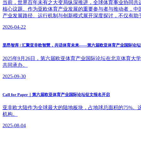
当前，世界百年未有之大变局纵深推进，全球体育事业协同共
核心议题。作为亚欧体育产业发展的重要参与者与推动者，中
产业发展路径、运行机制与创新模式展开深度探讨，不仅有助
2026-04-22
里昂智库 | 汇聚亚非欧智慧，共话体育未来——第六届欧亚体育产业国际论
2025年9月26日，第六届欧亚体育产业国际论坛在北京体
共同承办。
2025-09-30
Call for Paper｜第六届欧亚体育产业国际论坛征文报名开启
亚非欧大陆作为全球最大的陆地板块，占地球总面积的75%
机构。
2025-08-04