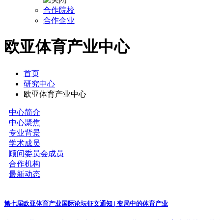
合作院校
合作企业
欧亚体育产业中心
首页
研究中心
欧亚体育产业中心
中心简介
中心聚焦
专业背景
学术成员
顾问委员会成员
合作机构
最新动态
第七届欧亚体育产业国际论坛征文通知 | 变局中的体育产业