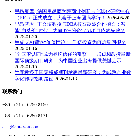
里昂智库 | 法国里昂商学院商业创新与全球化研究中心
（BIG）正式成立，大会于上海圆满举行！
2026-05-20
里昂智库 | 丁文璿教授与DBA校友胡波合作撰文：智
能“白菜价”时代，为何95%的企业AI项目依然失败？
2026-01-20
生成式AI遭遇“价值悖论”：千亿投资为何难见回报？
2026-01-16
当“国家认同”成为品牌信任的引擎——赵贞和教授最新
国际顶级期刊研究，为中国企业出海提供关键启示
2026-01-15
兰赛教授于国际权威期刊发表最新研究：为成熟企业数
字化转型指明路径
2026-01-13
联系我们
+86 （21） 6260 8160
+86 （21） 6260 8171
asia@em-lyon.com