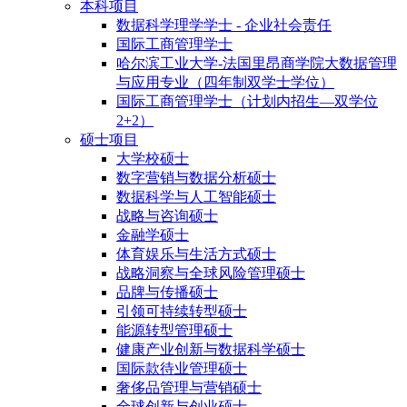
本科项目
数据科学理学学士 - 企业社会责任
国际工商管理学士
哈尔滨工业大学-法国里昂商学院大数据管理
与应用专业（四年制双学士学位）
国际工商管理学士（计划内招生—双学位
2+2）
硕士项目
大学校硕士
数字营销与数据分析硕士
数据科学与人工智能硕士
战略与咨询硕士
金融学硕士
体育娱乐与生活方式硕士
战略洞察与全球风险管理硕士
品牌与传播硕士
引领可持续转型硕士
能源转型管理硕士
健康产业创新与数据科学硕士
国际款待业管理硕士
奢侈品管理与营销硕士
全球创新与创业硕士