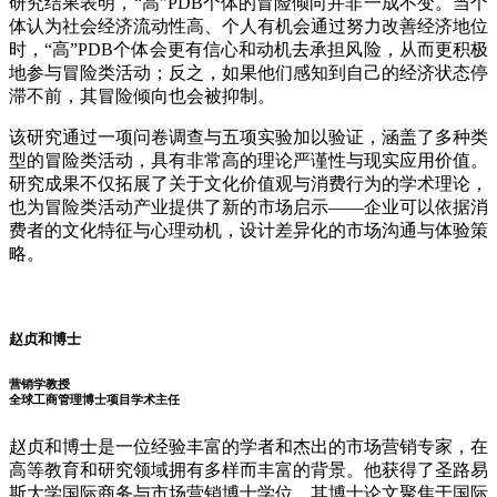
研究结果表明，“高”PDB个体的冒险倾向并非一成不变。当个
体认为社会经济流动性高、个人有机会通过努力改善经济地位
时，“高”PDB个体会更有信心和动机去承担风险，从而更积极
地参与冒险类活动；反之，如果他们感知到自己的经济状态停
滞不前，其冒险倾向也会被抑制。
该研究通过一项问卷调查与五项实验加以验证，涵盖了多种类
型的冒险类活动，具有非常高的理论严谨性与现实应用价值。
研究成果不仅拓展了关于文化价值观与消费行为的学术理论，
也为冒险类活动产业提供了新的市场启示——企业可以依据消
费者的文化特征与心理动机，设计差异化的市场沟通与体验策
略。
赵贞和博士
营销学教授
全球工商管理博士项目学术主任
赵贞和博士是一位经验丰富的学者和杰出的市场营销专家，在
高等教育和研究领域拥有多样而丰富的背景。他获得了圣路易
斯大学国际商务与市场营销博士学位，其博士论文聚焦于国际