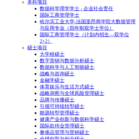
本科项目
数据科学理学学士 - 企业社会责任
国际工商管理学士
哈尔滨工业大学-法国里昂商学院大数据管理
与应用专业（四年制双学士学位）
国际工商管理学士（计划内招生—双学位
2+2）
硕士项目
大学校硕士
数字营销与数据分析硕士
数据科学与人工智能硕士
战略与咨询硕士
金融学硕士
体育娱乐与生活方式硕士
战略洞察与全球风险管理硕士
品牌与传播硕士
引领可持续转型硕士
能源转型管理硕士
健康产业创新与数据科学硕士
国际款待业管理硕士
奢侈品管理与营销硕士
全球创新与创业硕士