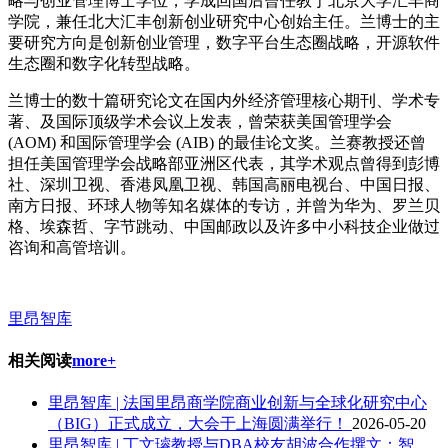
略与创业管理博士学位，学成回国后曾任教于北京大学汇丰商
学院，兼任北大汇丰创新创业研究中心创始主任。兰博士的主
要研究方向是创新创业管理，数字平台生态圈战略，开源软件
生态圈和数字化转型战略。
兰博士的数十篇研究论文在国内外经济管理核心期刊、学术专
著、及国际顶级学术会议上发表，曾荣获美国管理学会
(AOM) 和国际管理学会 (AIB) 的最佳论文奖。兰赛教授还曾
担任美国管理学会战略部亚洲区代表，其学术观点曾得到彭博
社、深圳卫视、香港凤凰卫视、韩国高丽电视台、中国日报、
南方日报、环球人物等知名媒体的专访，并曾为华为、罗兰贝
格、埃森哲、字节跳动、中国邮政以及许多中小科技企业做过
咨询和高管培训。
里昂智库
相关阅读
more+
里昂智库 | 法国里昂商学院商业创新与全球化研究中心
（BIG）正式成立，大会于上海圆满举行！
2026-05-20
里昂智库 | 丁文璿教授与DBA校友胡波合作撰文：智