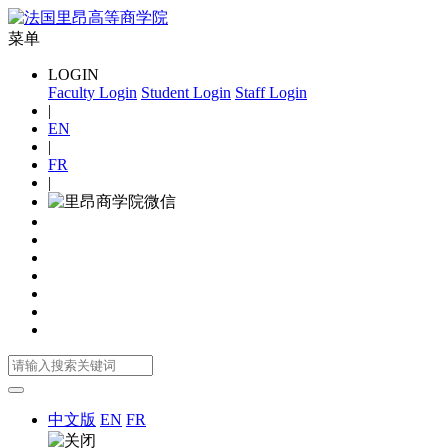
菜单
LOGIN
Faculty Login
Student Login
Staff Login
|
EN
|
FR
|
中文版
EN
FR