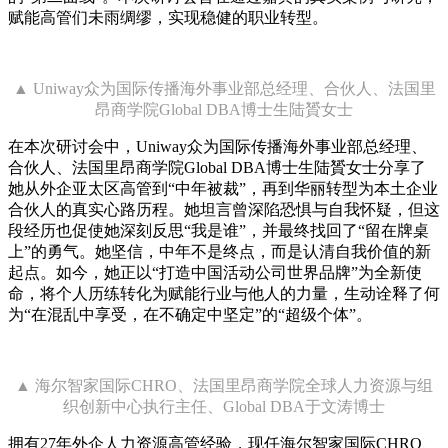
赋能高管们未雨绸缪，实现稳健的职业转型。
▲ Uniway众为国际传播海外事业部总经理、合伙人、法国里
昂商学院Global DBA博士生陆贇女士
在本次研讨会中，Uniway众为国际传播海外事业部总经理、
合伙人、法国里昂商学院Global DBA博士生陆贇女士分享了
她从外企亚太区高管到“中年被裁”，再到华丽转型为本土企业
合伙人的真实心路历程。她坦言曾深陷恐惧与自我怀疑，但这
段经历也促使她深刻反思“我是谁”，并最终找回了“留在牌桌
上”的勇气。她坚信，中年不是终点，而是认清自我价值的新
起点。如今，她正以“打造中国活动公司世界品牌”为全新使
命，将个人历练转化为赋能行业与他人的力量，生动诠释了何
为“在混乱中享受，在不确定中坚定”的“超级个体”。
▲ 海尔智家国际CHRO、法国里昂商学院全球人力资源与组
织创新中心执行主任、Global DBA于文涛博士
拥有27年外企人力资源高管经验，现任海尔智家国际CHRO、