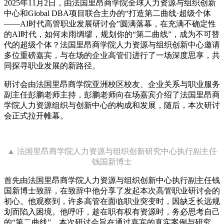
2025年11月2日，由法国里昂商学院全球人力资源与组织创新
中心和Global DBA项目联合主办的“打造第二曲线·超级个体
——AI时代高管职业发展研讨会”圆满落幕，在充满不确定性
的AI时代，如何未雨绸缪，规划你的“第二曲线”，成为不可替
代的超级个体？法国里昂商学院人力资源与组织创新中心邀请
多位重磅嘉宾，与在场的企业高管们进行了一场深度思享，共
同探寻职业发展的新路径。
研讨会由法国里昂商学院亚洲校区校友、企业关系与职业服务
副主任彭鹏老师主持，彭鹏老师向在场嘉宾介绍了法国里昂商
学院人力资源组织与创新中心的构成和发展，随后，本次研讨
会正式拉开帷幕。
▲ 法国里昂商学院人力资源与组织创新研究中心执行副主任
钱国新博士
首先由法国里昂商学院人力资源与组织创新中心执行副主任钱
国新博士致辞，在致辞中他分享了发起本次高管职业研讨会的
初心。他观察到，许多高管在面临职业突变时，因缺乏长远规
划而陷入困境。他呼吁，趁在职有权有资源时，务必思考自己
的“第二曲线”。本次研讨会旨在通过嘉宾的真实案例与研究，