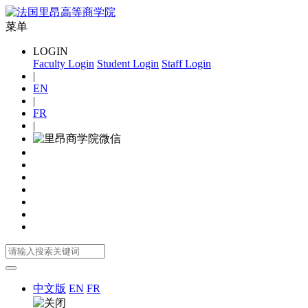
菜单
LOGIN
Faculty Login
Student Login
Staff Login
|
EN
|
FR
|
中文版
EN
FR