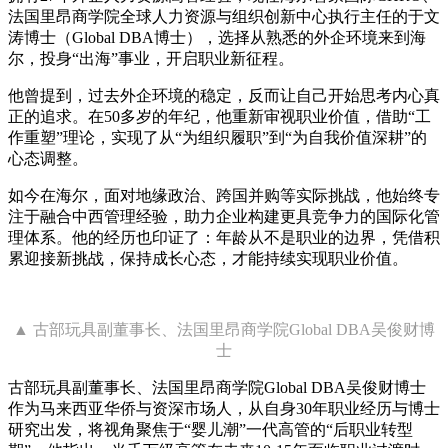
法国里昂商学院全球人力资源与组织创新中心执行主任的于文
涛博士（Global DBA博士），选择从熟悉的外企环境来到海
尔，投身“出海”事业，开启职业新征程。
他曾提到，过去外企环境的稳定，反而让自己开始思考内心真
正的追求。在50多岁的年纪，他重新审视职业价值，借助“工
作重塑”理论，实现了从“为组织履职”到“为自我价值深耕”的
心态调整。
如今在海尔，面对地缘政治、跨国并购等实际挑战，他始终专
注于融合中西管理经验，助力企业构建更具竞争力的国际化管
理体系。他的经历也印证了：年龄从不是职业的边界，凭借积
累迎接新挑战，保持成长心态，才能持续实现职业价值。
▲ 古部玩具副董事长、法国里昂商学院Global DBA吴俊财博
士
古部玩具副董事长、法国里昂商学院Global DBA吴俊财博士
作为马来西亚华侨与资深市场人，从自身30年职业经历与博士
研究出发，将视角聚焦于“婴儿潮”一代高管的“后职业转型