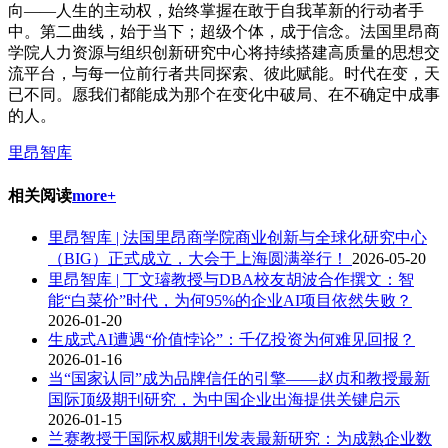
向——人生的主动权，始终掌握在敢于自我革新的行动者手
中。第二曲线，始于当下；超级个体，成于信念。法国里昂商
学院人力资源与组织创新研究中心将持续搭建高质量的思想交
流平台，与每一位前行者共同探索、彼此赋能。时代在变，天
已不同。愿我们都能成为那个在变化中破局、在不确定中成事
的人。
里昂智库
相关阅读
more+
里昂智库 | 法国里昂商学院商业创新与全球化研究中心
（BIG）正式成立，大会于上海圆满举行！
2026-05-20
里昂智库 | 丁文璿教授与DBA校友胡波合作撰文：智
能“白菜价”时代，为何95%的企业AI项目依然失败？
2026-01-20
生成式AI遭遇“价值悖论”：千亿投资为何难见回报？
2026-01-16
当“国家认同”成为品牌信任的引擎——赵贞和教授最新
国际顶级期刊研究，为中国企业出海提供关键启示
2026-01-15
兰赛教授于国际权威期刊发表最新研究：为成熟企业数