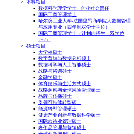
本科项目
数据科学理学学士 - 企业社会责任
国际工商管理学士
哈尔滨工业大学-法国里昂商学院大数据管理
与应用专业（四年制双学士学位）
国际工商管理学士（计划内招生—双学位
2+2）
硕士项目
大学校硕士
数字营销与数据分析硕士
数据科学与人工智能硕士
战略与咨询硕士
金融学硕士
体育娱乐与生活方式硕士
战略洞察与全球风险管理硕士
品牌与传播硕士
引领可持续转型硕士
能源转型管理硕士
健康产业创新与数据科学硕士
国际款待业管理硕士
奢侈品管理与营销硕士
全球创新与创业硕士