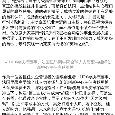
期”。他指出，当千万级高管在未来10-15年面临职业过渡时，
真正的挑战往往并非金钱，而是身份认同、生活结构与心理归
属感的骤然缺失。他的研究揭示，成功过渡的关键在于有足够
的自我认知，包括自己的长期志向，人格特质，并提前进
行“心理建设”，主动拿回职业生涯的自主权，将自己视为拥有
多种技能与资源的“个人公司”，而不再依附于某个平台或头
衔。他鼓励大家善用“弱关系”挖掘社会网络的事业发展机遇，
并强调：工作的终极意义，在于不断发现自身潜力，成为更好
的自己，最终实现一场充实而无憾的“英雄之旅”。
▲ HRflag执行董事、法国里昂商学院全球人力资源与组织创
新中心主任唐秋勇博士
作为一位曾担任央企管理者的连续创业者，HRflag执行董事、
法国里昂商学院全球人力资源与组织创新中心主任唐秋勇博士
从亲身体验出发，犀利地指出：在AI颠覆与组织变革的双重
冲击下，构建“第二曲线”与成为“超级个体”已非选择，而是生
存必需。他通过亲身实践，展示了如何将AI作为“天才级副
驾”，以近乎零成本的方式，高效打造个人IP、著书立说、建
立影响力。他强调，未来的核心竞争力是“人机协作”能力——
即善于运用智能工具，将个人知识转化为大规模、高质量的稳