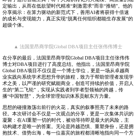
定输出，从而在低欲望时代精准“刺激需求”而非“推销”。他的
分享揭示：在算力驱动的新范式下，善用AI者将获得十倍速
的成长与变现能力，真正实现“脱离任何组织都能生存发展”的
超级个体。
▲ 法国里昂商学院Global DBA项目主任张伟伟博士
在分享的最后，法国里昂商学院Global DBA项目主任张伟伟
博士对DBA项目进行了高度总结。他指出，法国里昂商学院
Global DBA项目不仅仅是一个博士学位，更是一场从卓越商
业实践向系统学术思想升华的旅程，致力于帮助管理者发现学
术之美，以严谨的研究赋能商业，创造可持续的价值，开启人
生的“第二飞轮”，实现从实践者到学者型领袖的跨越，传
播“中国智慧”，为全球管理知识体系贡献东方力量。
思想的碰撞激荡出前行的火花，真实的叙事照亮了未来的路
径。本次研讨会不仅是一次观点的分享，更是一次集体共识的
凝聚：在AI重塑一切的时代，被动等待即是最大的风险，主
动构建才是唯一的答案。无论是跨越恐惧、重塑身份，还是拥
抱技术、借势出海，每一位嘉宾的旅程都清晰地指向同一个方