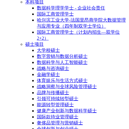
本科项目
数据科学理学学士 - 企业社会责任
国际工商管理学士
哈尔滨工业大学-法国里昂商学院大数据管理
与应用专业（四年制双学士学位）
国际工商管理学士（计划内招生—双学位
2+2）
硕士项目
大学校硕士
数字营销与数据分析硕士
数据科学与人工智能硕士
战略与咨询硕士
金融学硕士
体育娱乐与生活方式硕士
战略洞察与全球风险管理硕士
品牌与传播硕士
引领可持续转型硕士
能源转型管理硕士
健康产业创新与数据科学硕士
国际款待业管理硕士
奢侈品管理与营销硕士
全球创新与创业硕士