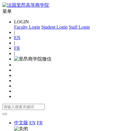
菜单
LOGIN
Faculty Login
Student Login
Staff Login
|
EN
|
FR
|
中文版
EN
FR