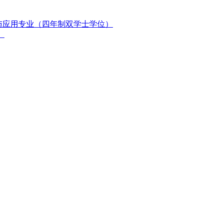
与应用专业（四年制双学士学位）
）