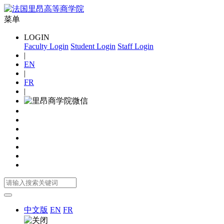
菜单
LOGIN
Faculty Login
Student Login
Staff Login
|
EN
|
FR
|
中文版
EN
FR