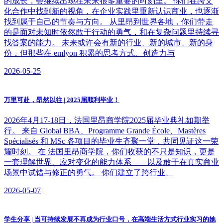
的成长，会继续出现在未来很多重要的时刻里。 你们在跨文
化合作中找到新的视角，在企业实践里重新认识商业，也逐渐
找到属于自己的节奏与方向。 从里昂到世界各地，你们带走
的是面对未知时依然敢于行动的勇气，和在复杂问题里持续寻
找答案的能力。 未来或许会有新的行业、新的城市、新的身
份，但那些在 emlyon 积累的思考方式、创造力与
2026-05-25
万里可赴，昂然以往 | 2025届顺利毕业！
2026年4月17-18日，法国里昂商学院2025届毕业典礼如期举
行。 来自 Global BBA、Programme Grande École、Mastères
Spécialisés 和 MSc 各项目的毕业生齐聚一堂，共同见证这一荣
耀时刻。 在 法国里昂商学院，你们收获的不只是知识，更是
一套理解世界、应对变化的能力体系——以及敢于在真实商业
场景中试错与修正的勇气。 你们建立了跨行业、
2026-05-07
学生分享 | 当可持续发展不再成为行业口号，在高端生活方式行业实习的她