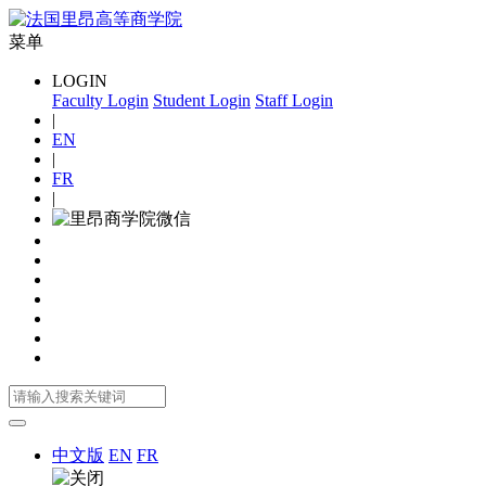
菜单
LOGIN
Faculty Login
Student Login
Staff Login
|
EN
|
FR
|
中文版
EN
FR