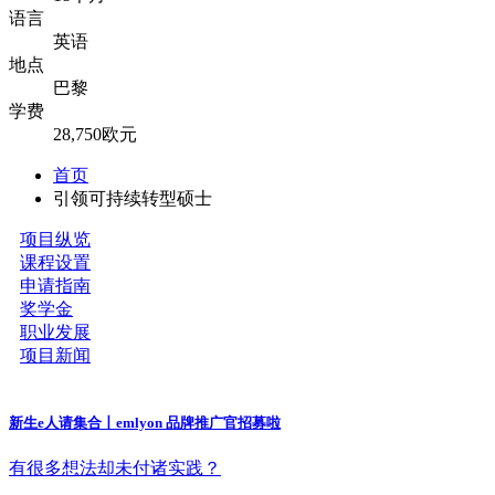
语言
英语
地点
巴黎
学费
28,750欧元
首页
引领可持续转型硕士
项目纵览
课程设置
申请指南
奖学金
职业发展
项目新闻
​新生e人请集合丨emlyon 品牌推广官招募啦
有很多想法却未付诸实践？