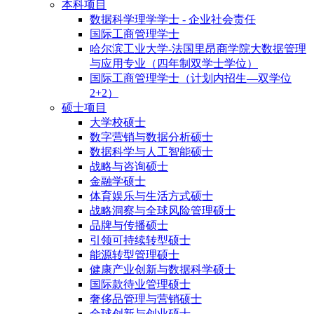
本科项目
数据科学理学学士 - 企业社会责任
国际工商管理学士
哈尔滨工业大学-法国里昂商学院大数据管理
与应用专业（四年制双学士学位）
国际工商管理学士（计划内招生—双学位
2+2）
硕士项目
大学校硕士
数字营销与数据分析硕士
数据科学与人工智能硕士
战略与咨询硕士
金融学硕士
体育娱乐与生活方式硕士
战略洞察与全球风险管理硕士
品牌与传播硕士
引领可持续转型硕士
能源转型管理硕士
健康产业创新与数据科学硕士
国际款待业管理硕士
奢侈品管理与营销硕士
全球创新与创业硕士