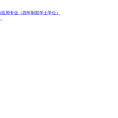
与应用专业（四年制双学士学位）
）