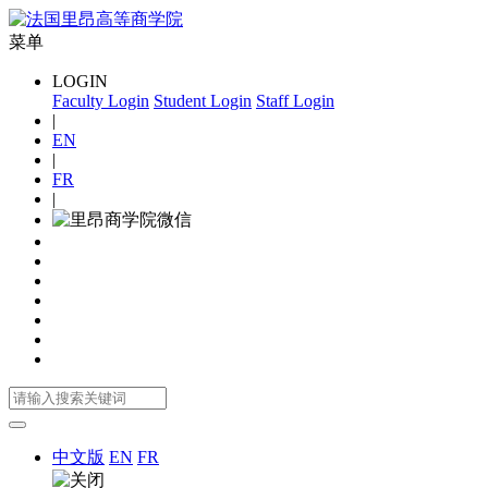
菜单
LOGIN
Faculty Login
Student Login
Staff Login
|
EN
|
FR
|
中文版
EN
FR