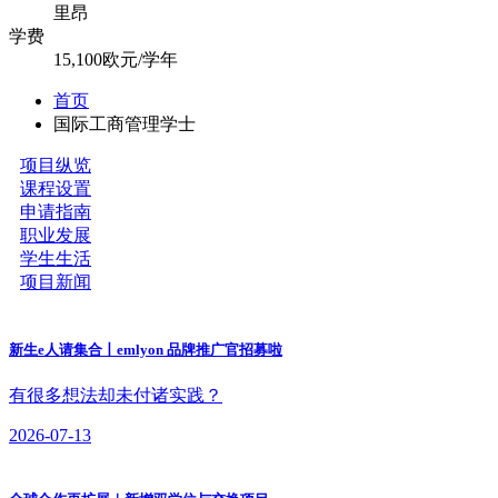
里昂
学费
15,100欧元/学年
首页
国际工商管理学士
项目纵览
课程设置
申请指南
职业发展
学生生活
项目新闻
​新生e人请集合丨emlyon 品牌推广官招募啦
有很多想法却未付诸实践？
2026-07-13