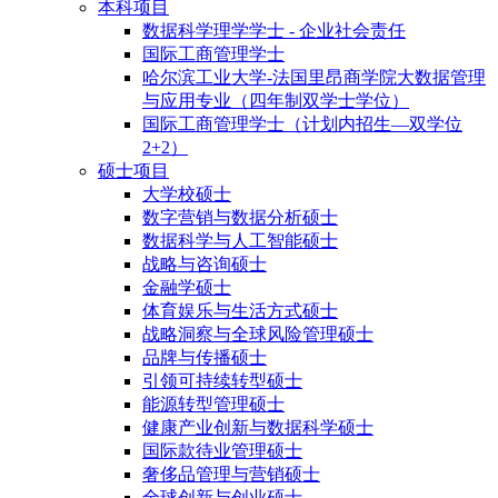
本科项目
数据科学理学学士 - 企业社会责任
国际工商管理学士
哈尔滨工业大学-法国里昂商学院大数据管理
与应用专业（四年制双学士学位）
国际工商管理学士（计划内招生—双学位
2+2）
硕士项目
大学校硕士
数字营销与数据分析硕士
数据科学与人工智能硕士
战略与咨询硕士
金融学硕士
体育娱乐与生活方式硕士
战略洞察与全球风险管理硕士
品牌与传播硕士
引领可持续转型硕士
能源转型管理硕士
健康产业创新与数据科学硕士
国际款待业管理硕士
奢侈品管理与营销硕士
全球创新与创业硕士