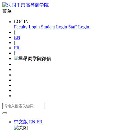
菜单
LOGIN
Faculty Login
Student Login
Staff Login
|
EN
|
FR
|
中文版
EN
FR