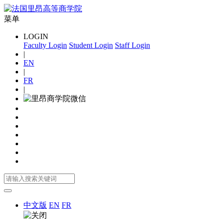
菜单
LOGIN
Faculty Login
Student Login
Staff Login
|
EN
|
FR
|
中文版
EN
FR