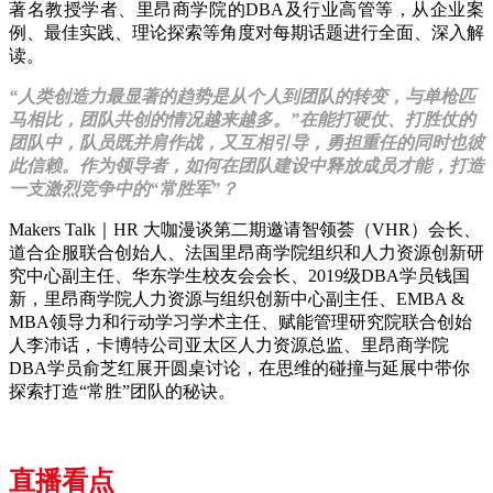
著名教授学者、里昂商学院的DBA及行业高管等，从企业案
例、最佳实践、理论探索等角度对每期话题进行全面、深入解
读。
“人类创造力最显著的趋势是从个人到团队的转变，与单枪匹
马相比，团队共创的情况越来越多。”在能打硬仗、打胜仗的
团队中，队员既并肩作战，又互相引导，勇担重任的同时也彼
此信赖。作为领导者，如何在团队建设中释放成员才能，打造
一支激烈竞争中的“常胜军”？
Makers Talk｜HR 大咖漫谈第二期邀请智领荟（VHR）会长、
道合企服联合创始人、法国里昂商学院组织和人力资源创新研
究中心副主任、华东学生校友会会长、2019级DBA学员钱国
新，里昂商学院人力资源与组织创新中心副主任、EMBA &
MBA领导力和行动学习学术主任、赋能管理研究院联合创始
人李沛话，卡博特公司亚太区人力资源总监、里昂商学院
DBA学员俞芝红展开圆桌讨论，在思维的碰撞与延展中带你
探索打造“常胜”团队的秘诀。
直播看点