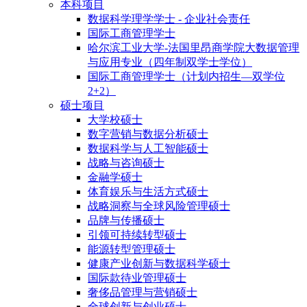
本科项目
数据科学理学学士 - 企业社会责任
国际工商管理学士
哈尔滨工业大学-法国里昂商学院大数据管理
与应用专业（四年制双学士学位）
国际工商管理学士（计划内招生—双学位
2+2）
硕士项目
大学校硕士
数字营销与数据分析硕士
数据科学与人工智能硕士
战略与咨询硕士
金融学硕士
体育娱乐与生活方式硕士
战略洞察与全球风险管理硕士
品牌与传播硕士
引领可持续转型硕士
能源转型管理硕士
健康产业创新与数据科学硕士
国际款待业管理硕士
奢侈品管理与营销硕士
全球创新与创业硕士