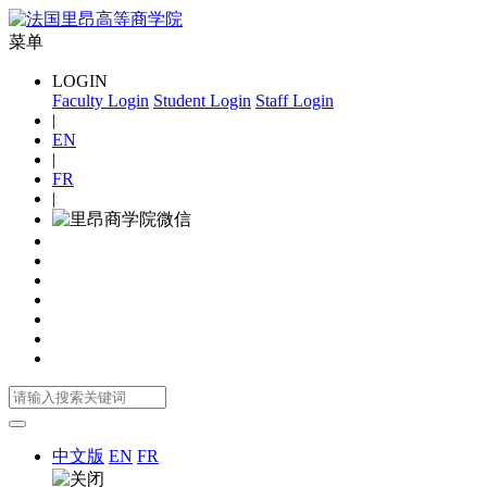
菜单
LOGIN
Faculty Login
Student Login
Staff Login
|
EN
|
FR
|
中文版
EN
FR