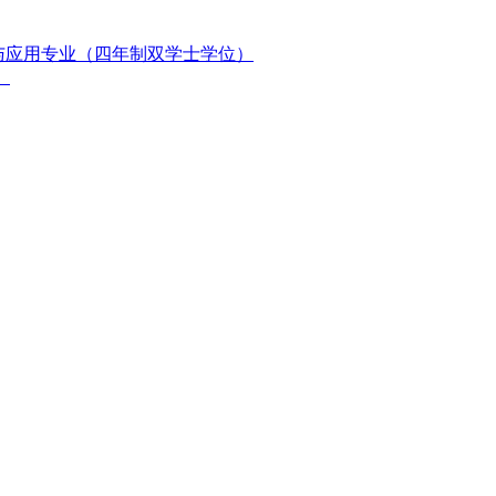
与应用专业（四年制双学士学位）
）