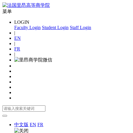
菜单
LOGIN
Faculty Login
Student Login
Staff Login
|
EN
|
FR
|
中文版
EN
FR