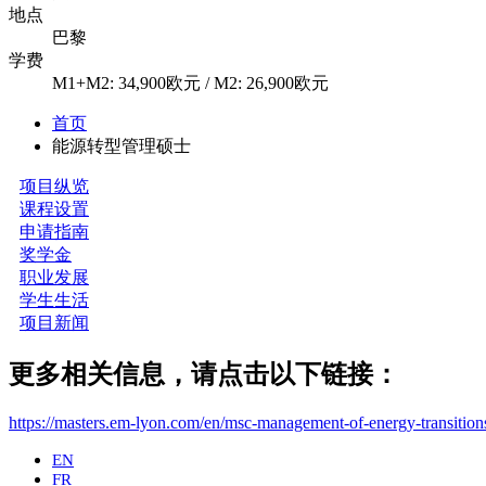
地点
巴黎
学费
M1+M2: 34,900欧元 / M2: 26,900欧元
首页
能源转型管理硕士
项目纵览
课程设置
​申请指南
奖学金
职业发展
学生生活
项目新闻
更多相关信息，请点击以下链接：
https://masters.em-lyon.com/en/msc-management-of-energy-transitions
EN
FR