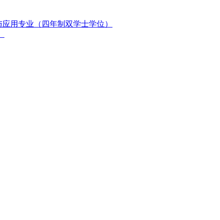
与应用专业（四年制双学士学位）
）