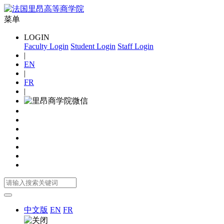
菜单
LOGIN
Faculty Login
Student Login
Staff Login
|
EN
|
FR
|
中文版
EN
FR