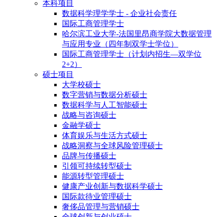
本科项目
数据科学理学学士 - 企业社会责任
国际工商管理学士
哈尔滨工业大学-法国里昂商学院大数据管理
与应用专业（四年制双学士学位）
国际工商管理学士（计划内招生—双学位
2+2）
硕士项目
大学校硕士
数字营销与数据分析硕士
数据科学与人工智能硕士
战略与咨询硕士
金融学硕士
体育娱乐与生活方式硕士
战略洞察与全球风险管理硕士
品牌与传播硕士
引领可持续转型硕士
能源转型管理硕士
健康产业创新与数据科学硕士
国际款待业管理硕士
奢侈品管理与营销硕士
全球创新与创业硕士