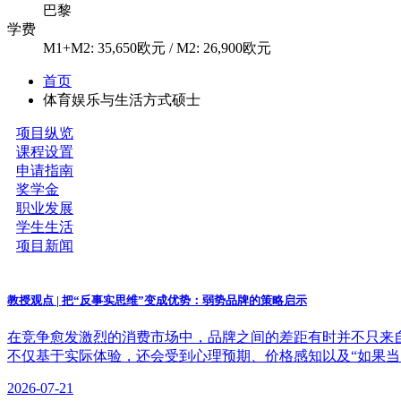
巴黎
学费
M1+M2: 35,650欧元 / M2: 26,900欧元
首页
体育娱乐与生活方式硕士
项目纵览
课程设置
申请指南
奖学金
职业发展
学生生活
项目新闻
教授观点 | 把“反事实思维”变成优势：弱势品牌的策略启示
​在竞争愈发激烈的消费市场中，品牌之间的差距有时并不只
不仅基于实际体验，还会受到心理预期、价格感知以及“如果当
2026-07-21