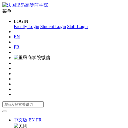
菜单
LOGIN
Faculty Login
Student Login
Staff Login
|
EN
|
FR
|
中文版
EN
FR