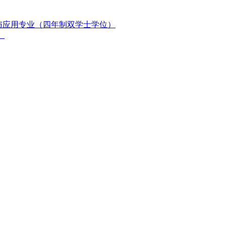
与应用专业（四年制双学士学位）
）