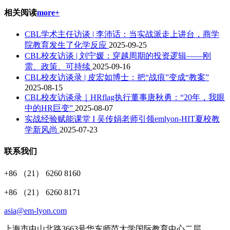
相关阅读
more+
CBL学术主任访谈 | 李沛话：当实战派走上讲台，商学
院教育发生了化学反应
2025-09-25
CBL校友访谈 | 刘宁媛：穿越周期的投资逻辑——刚
需、政策、可持续
2025-09-16
CBL校友访谈录 | 皮宏如博士：把“战痕”变成“教案”
2025-08-15
CBL校友访谈录｜HRflag执行董事唐秋勇：“20年，我眼
中的HR巨变”
2025-08-07
实战经验赋能课堂 I 吴传娟老师引领emlyon-HIT夏校教
学新风尚
2025-07-23
联系我们
+86 （21） 6260 8160
+86 （21） 6260 8171
asia@em-lyon.com
上海市中山北路3663号华东师范大学国际教育中心二层