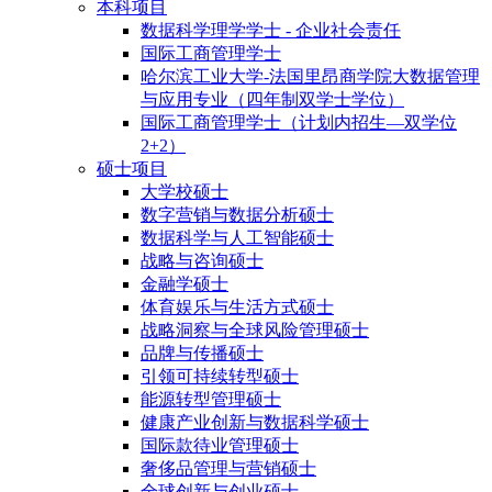
本科项目
数据科学理学学士 - 企业社会责任
国际工商管理学士
哈尔滨工业大学-法国里昂商学院大数据管理
与应用专业（四年制双学士学位）
国际工商管理学士（计划内招生—双学位
2+2）
硕士项目
大学校硕士
数字营销与数据分析硕士
数据科学与人工智能硕士
战略与咨询硕士
金融学硕士
体育娱乐与生活方式硕士
战略洞察与全球风险管理硕士
品牌与传播硕士
引领可持续转型硕士
能源转型管理硕士
健康产业创新与数据科学硕士
国际款待业管理硕士
奢侈品管理与营销硕士
全球创新与创业硕士