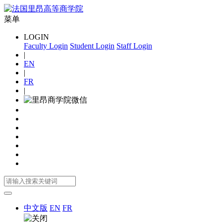
菜单
LOGIN
Faculty Login
Student Login
Staff Login
|
EN
|
FR
|
中文版
EN
FR