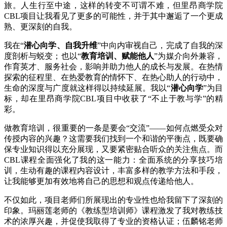
旅。人生行至中途，这样的转变不可谓不难，但里昂商学院
CBL项目让我看见了更多的可能性，并于其中邂逅了一个更成
熟、更深刻的自我。
我在“
潜心向学、自我升维
”中向内审视自己，完成了自我的深
度剖析与蜕变；也以“
教育培训、赋能他人
”为媒介向外兼容，
作育英才、服务社会，影响并助力他人的成长与发展。在热情
探索的征程里、在热爱教育的情怀下、在热心助人的行动中，
生命的深度与广度就这样得以持续延展。我以“
潜心向学
”为目
标，却在里昂商学院CBL项目中收获了“不止于教与学”的精
彩。
做教育培训，很重要的一条是要会“交流”——如何点燃受众对
传授内容的兴趣？这需要我们找到一个和谐的平衡点，既要确
保专业知识得以充分展现，又要紧密贴合听众的关注焦点。而
CBL课程全面强化了我的这一能力：全面系统的分享技巧培
训，生动有趣的课程内容设计，丰富多样的教学方法和手段，
让我能够更加有效地将自己的思想和观点传递给他人。
不仅如此，项目老师们所展现出的专业性也给我留下了深刻的
印象。玛丽莲老师的《教练型培训师》课程激发了我对教练技
术的浓厚兴趣，并促使我取得了专业的资格认证；伍麟铭老师