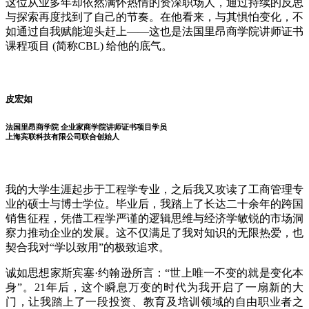
这位从业多年却依然满怀热情的资深职场人，通过持续的反思
与探索再度找到了自己的节奏。在他看来，与其惧怕变化，不
如通过自我赋能迎头赶上——这也是法国里昂商学院讲师证书
课程项目 (简称CBL) 给他的底气。
皮宏如
法国里昂商学院 企业家商学院讲师证书项目学员
上海宾联科技有限公司联合创始人
我的大学生涯起步于工程学专业，之后我又攻读了工商管理专
业的硕士与博士学位。毕业后，我踏上了长达二十余年的跨国
销售征程，凭借工程学严谨的逻辑思维与经济学敏锐的市场洞
察力推动企业的发展。这不仅满足了我对知识的无限热爱，也
契合我对“学以致用”的极致追求。
诚如思想家斯宾塞·约翰逊所言：“世上唯一不变的就是变化本
身”。21年后，这个瞬息万变的时代为我开启了一扇新的大
门，让我踏上了一段投资、教育及培训领域的自由职业者之