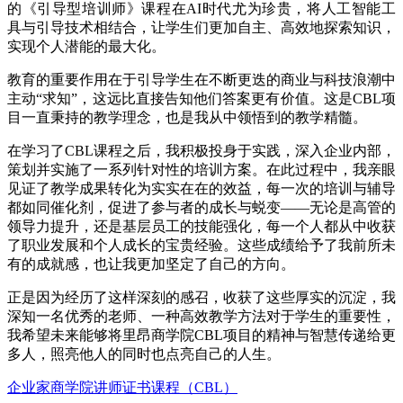
的《引导型培训师》课程在AI时代尤为珍贵，将人工智能工
具与引导技术相结合，让学生们更加自主、高效地探索知识，
实现个人潜能的最大化。
教育的重要作用在于引导学生在不断更迭的商业与科技浪潮中
主动“求知”，这远比直接告知他们答案更有价值。这是CBL项
目一直秉持的教学理念，也是我从中领悟到的教学精髓。
在学习了CBL课程之后，我积极投身于实践，深入企业内部，
策划并实施了一系列针对性的培训方案。在此过程中，我亲眼
见证了教学成果转化为实实在在的效益，每一次的培训与辅导
都如同催化剂，促进了参与者的成长与蜕变——无论是高管的
领导力提升，还是基层员工的技能强化，每一个人都从中收获
了职业发展和个人成长的宝贵经验。这些成绩给予了我前所未
有的成就感，也让我更加坚定了自己的方向。
正是因为经历了这样深刻的感召，收获了这些厚实的沉淀，我
深知一名优秀的老师、一种高效教学方法对于学生的重要性，
我希望未来能够将里昂商学院CBL项目的精神与智慧传递给更
多人，照亮他人的同时也点亮自己的人生。
企业家商学院讲师证书课程（CBL）